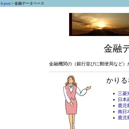
b-post
>
金融データベース
金融
金融機関の（銀行並びに郵便局など）
かりる
三菱
日本
鹿児
南日
鹿児