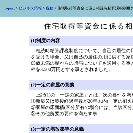
b-post
>
ビジネス情報
>
税務
> 住宅取得等資金に係る相続時精算課税制度
住宅取得等資金に係る
(1)制度の内容
相続時精算課税制度について、自己の居住の用
を受ける場合、又は自己の居住の用に供する家
65歳未満の親からの贈与についても適用する事とし
枠を3,500万円とする事とされました。
(2)一定の家屋の意義
上記(1)の「一定の家屋」とは、次の要件を満
①新築又は築後経過年数が20年以内(一定の耐火
②家屋の床面積(区分所有の場合には、当該区分
③その他所要の要件を満たす事
(3)一定の増改築等の意義